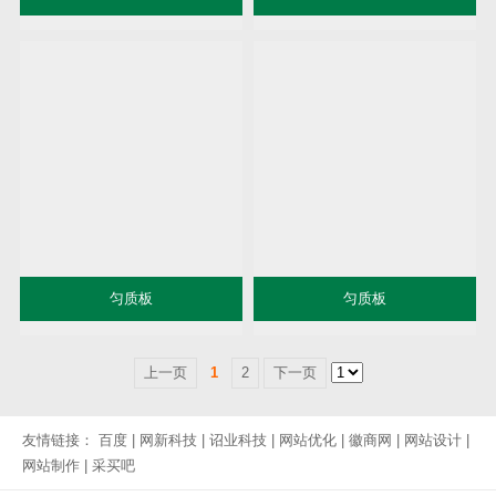
匀质板
匀质板
上一页
1
2
下一页
友情链接：
百度
|
网新科技
|
诏业科技
|
网站优化
|
徽商网
|
网站设计
|
网站制作
|
采买吧